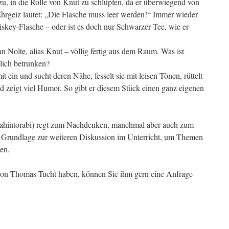
, in die Rolle von Knut zu schlüpfen, da er überwiegend von
 Ehrgeiz lautet: „Die Flasche muss leer werden!“ Immer wieder
skey-Flasche – oder ist es doch nur Schwarzer Tee, wie er
n Nolte, alias Knut – völlig fertig aus dem Raum. Was ist
rklich betrunken?
 ein und sucht deren Nähe, fesselt sie mit leisen Tönen, rüttelt
und zeigt viel Humor. So gibt er diesem Stück einen ganz eigenen
Mahintorabi) regt zum Nachdenken, manchmal aber auch zum
e Grundlage zur weiteren Diskussion im Unterricht, um Themen
en.
von Thomas Tucht haben, können Sie ihm gern eine Anfrage