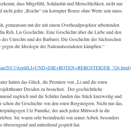
erkennt, dass Mitgefühl, Solidarität und Menschlichkeit, nicht nur
 nicht jeder „Reiche“ ein korrupter Bonze ohne Werte sein muss.
lt, gemeinsam mit der mit einem Overheadprojektor arbeitenden
dia Reh, Lis Geschichte. Eine Geschichte über die Liebe und den
 des Unrechts und der Barbarei. Die Geschichte der Sächsischen
v gegen die Ideologie der Nationalsozialisten kämpften.“
Spielplan/2017/April/LI+UND+DIE+ROTEN+BERGSTEIGER_326.html
)
ter hatten das Glück, die Premiere von „Li und die roten
rojekttheater Dresden zu besuchen. Der geschichtliche
nnend zugleich und die Schüler fanden das Stück kurzweilig und
 schon die Geschichte von den roten Bergsteigern. Nicht nur das,
terpädagogen Utz Pannike, der auch jeden Mittwoch in die
rleben. Sie waren sehr beeindruckt von seiner Arbeit, besonders
 so überzeugend und mitreißend gespielt hat.