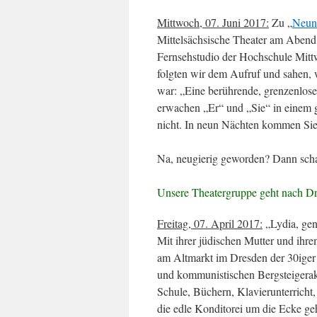
Mittwoch, 07. Juni 2017:
Zu „
Neun
Mittelsächsische Theater am Abend 
Fernsehstudio der Hochschule Mittw
folgten wir dem Aufruf und sahen, 
war: „Eine berührende, grenzenlos
erwachen „Er“ und „Sie“ in einem 
nicht. In neun Nächten kommen Sie
Na, neugierig geworden? Dann sch
Unsere Theatergruppe geht nach Dr
Freitag, 07. April 2017:
„Lydia, gen
Mit ihrer jüdischen Mutter und ihr
am Altmarkt im Dresden der 30iger 
und kommunistischen Bergsteigerakti
Schule, Büchern, Klavierunterricht
die edle Konditorei um die Ecke geh