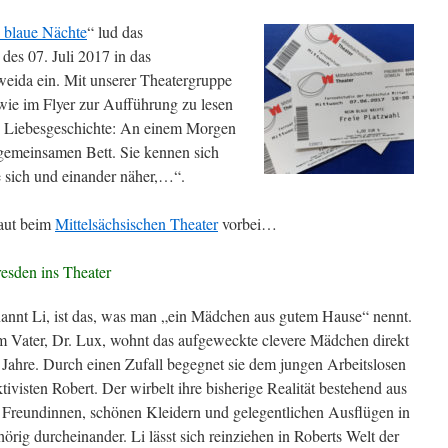
 blaue Nächte
“ lud das
des 07. Juli 2017 in das
eida ein. Mit unserer Theatergruppe
wie im Flyer zur Aufführung zu lesen
e Liebesgeschichte: An einem Morgen
gemeinsamen Bett. Sie kennen sich
 sich und einander näher,…“.
aut beim
Mittelsächsischen Theater
vorbei…
esden ins Theater
annt Li, ist das, was man „ein Mädchen aus gutem Hause“ nennt.
em Vater, Dr. Lux, wohnt das aufgeweckte clevere Mädchen direkt
Jahre. Durch einen Zufall begegnet sie dem jungen Arbeitslosen
visten Robert. Der wirbelt ihre bisherige Realität bestehend aus
, Freundinnen, schönen Kleidern und gelegentlichen Ausflügen in
örig durcheinander. Li lässt sich reinziehen in Roberts Welt der